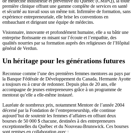
de médecine industrielle et préventive du Québec (CMIPQ), la toute
première clinique offrant une gamme complète de services en santé
et sécurité au travail sous un même toit. Infirmière de formation, sans
expérience entrepreneuriale, elle brise les conventions en
embauchant et dirigeant une équipe de médecins.
Visionnaire, innovante et profondément humaine, elle a su bâtir une
entreprise florissante en misant sur l’écoute et l’empathie, des
qualités nourries par sa formation auprès des religieuses de l’Hôpital
général de Verdun.
Un héritage pour les générations futures
Reconnue comme l’une des premières femmes mentores au pays par
la Banque Fédérale de Développement du Canada, Hermante Ayotte
a toujours eu à cœur de redonner. Depuis plus de 20 ans, elle
accompagne de jeunes entrepreneures grâce à un programme de
mentorat qu’elle a elle-même instauré.
Lauréate de nombreux prix, notamment Mentore de l’année 2004
décerné par la Fondation de l’entrepreneurship, elle continue
aujourd’hui de soutenir les femmes d’affaires en offrant deux
bourses de 50 000 $ chacune, destinées à des entrepreneures
exceptionnelles du Québec et du Nouveau-Brunswick. Ces bourses
sont remises en collaboration avec :