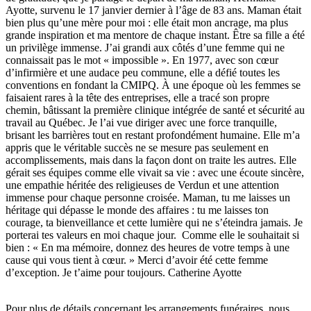
Ayotte, survenu le 17 janvier dernier à l’âge de 83 ans. Maman était
bien plus qu’une mère pour moi : elle était mon ancrage, ma plus
grande inspiration et ma mentore de chaque instant. Être sa fille a été
un privilège immense. J’ai grandi aux côtés d’une femme qui ne
connaissait pas le mot « impossible ». En 1977, avec son cœur
d’infirmière et une audace peu commune, elle a défié toutes les
conventions en fondant la CMIPQ. À une époque où les femmes se
faisaient rares à la tête des entreprises, elle a tracé son propre
chemin, bâtissant la première clinique intégrée de santé et sécurité au
travail au Québec. Je l’ai vue diriger avec une force tranquille,
brisant les barrières tout en restant profondément humaine. Elle m’a
appris que le véritable succès ne se mesure pas seulement en
accomplissements, mais dans la façon dont on traite les autres. Elle
gérait ses équipes comme elle vivait sa vie : avec une écoute sincère,
une empathie héritée des religieuses de Verdun et une attention
immense pour chaque personne croisée. Maman, tu me laisses un
héritage qui dépasse le monde des affaires : tu me laisses ton
courage, ta bienveillance et cette lumière qui ne s’éteindra jamais. Je
porterai tes valeurs en moi chaque jour. Comme elle le souhaitait si
bien : « En ma mémoire, donnez des heures de votre temps à une
cause qui vous tient à cœur. » Merci d’avoir été cette femme
d’exception. Je t’aime pour toujours. Catherine Ayotte
Pour plus de détails concernant les arrangements funéraires, nous